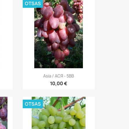
OTSAS
Kiirvaade

Asia / АСЯ - 5BB
10,00 €
OTSAS