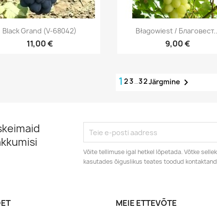
Kiirvaade
Kiirvaade


Black Grand (V-68042)
Błagowiest / Благовест..
11,00 €
9,00 €
1
2
3
…
32

Järgmine
skeimaid
akkumisi
Võite tellimuse igal hetkel lõpetada. Võtke sell
kasutades õiguslikus teates toodud kontaktan
ET
MEIE ETTEVÕTE