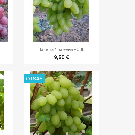
Kiirvaade

Bażena / Бажена - 5BB
9,50 €
OTSAS