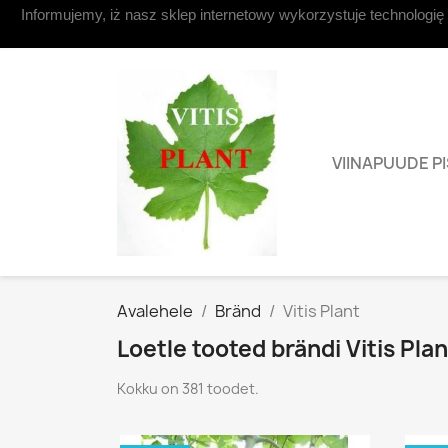
Informujemy, iż nasz sklep internetowy wykorzystuje technologię
Võta ühendust
VIINAPUUDE P
Avalehele
Bränd
Vitis Plant
Loetle tooted brändi Vitis Plan
Kokku on 381 toodet.