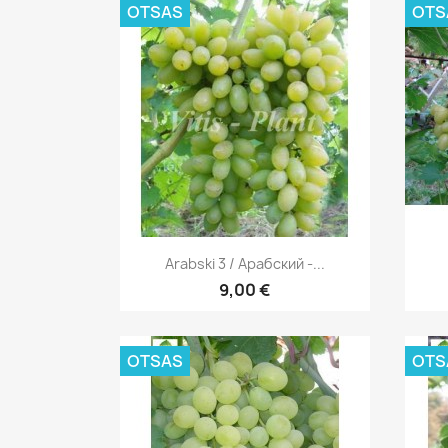
OTSAS
OTS
Kiirvaade

Arabski 3 / Арабский -...
9,00 €
OTSAS
OTS