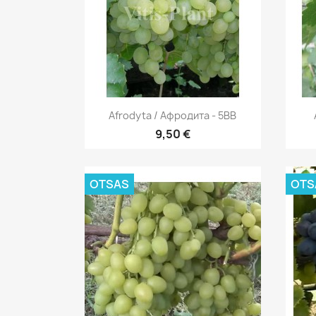
Kiirvaade

Afrodyta / Афродита - 5BB
9,50 €
OTSAS
OTS