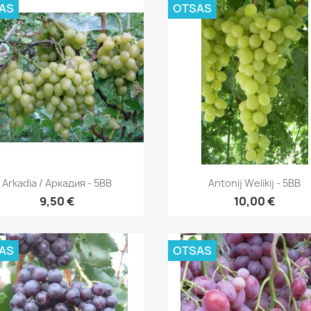
AS
OTSAS
Kiirvaade
Kiirvaade


Arkadia / Аркадия - 5BB
Antonij Welikij - 5BB
9,50 €
10,00 €
AS
OTSAS