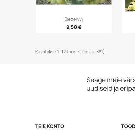
Kiirvaade

Bieżewyj
9,50 €
Kuvatakse 1–12 toodet (kokku 381)
Saage meie vär
uudiseid ja erip
TEIE KONTO
TOOD