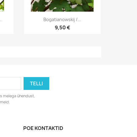
Kiirvaade

.
Bogatianowskij /...
9,50 €
eks meiega ühendust,
dmeid.
POE KONTAKTID