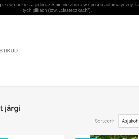
 plików cookies a jednocześnie nie zbiera w sposób automatyczny ża


Eesti keel
Valuuta:
EUR €
tych plikach (tzw. „ciasteczkach”).
ISTIKUD
t järgi
Sorteeri:
Asjakoh