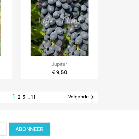
Snel bekijken

Jupiter
€ 9,50
1

Volgende
2
3
…
11