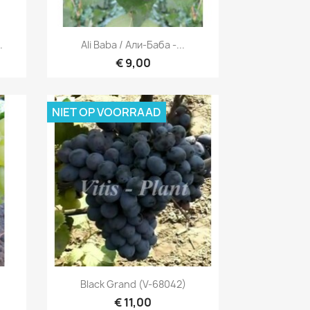
Snel bekijken

.
Ali Baba / Али-Баба -...
€ 9,00
NIET OP VOORRAAD
Snel bekijken

Black Grand (V-68042)
€ 11,00