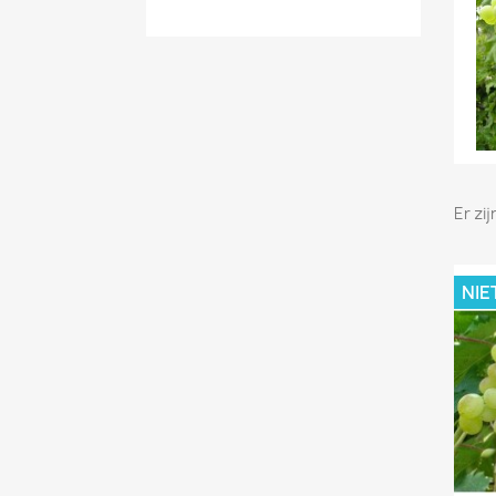
Er zi
NIE