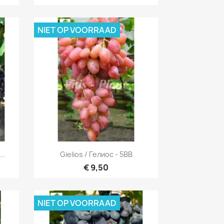
NIET OP VOORRAAD
Snel bekijken

..
Gielios / Гелиос - 5BB
€ 9,50
NIET OP VOORRAAD