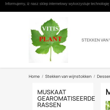
Informujemy, iż nasz sklep internetowy wykorzystuje technologię
Contacteer ons
STEKKEN VAN
Home
Stekken van wijnstokken
Desser
MUSKAAT
GEAROMATISEERDE
RASSEN