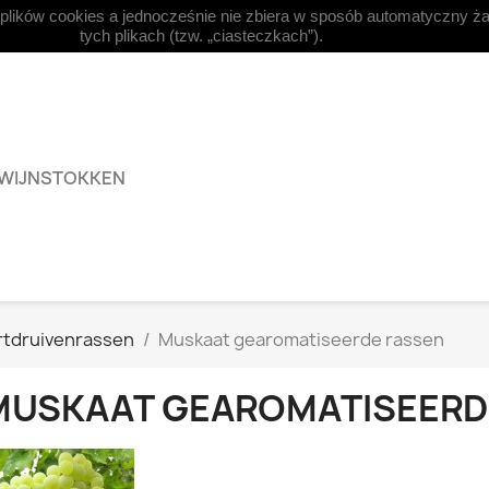
 plików cookies a jednocześnie nie zbiera w sposób automatyczny ża



Nederlands
Valuta:
EUR €
tych plikach (tzw. „ciasteczkach”).
 WIJNSTOKKEN
tdruivenrassen
Muskaat gearomatiseerde rassen
MUSKAAT GEAROMATISEERD