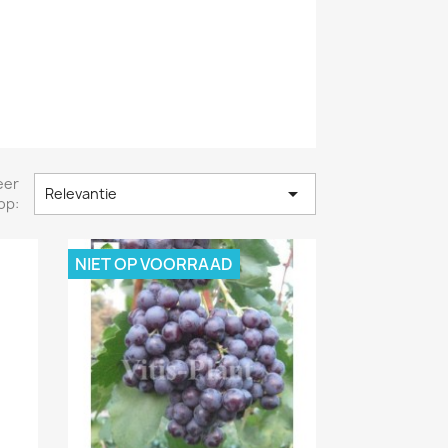
eer

Relevantie
op:
NIET OP VOORRAAD