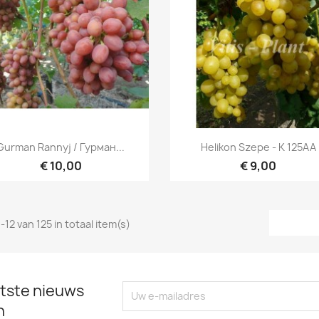
Snel bekijken
Snel bekijken


Gurman Rannyj / Гурман...
Helikon Szepe - K 125AA
€ 10,00
€ 9,00
-12 van 125 in totaal item(s)
tste nieuws
n