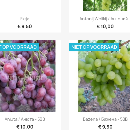
Snel bekijken
Snel bekijken


Fieja
Antonij Welikij / Антоний..
€ 9,50
€ 10,00
T OP VOORRAAD
NIET OP VOORRAAD
Snel bekijken
Snel bekijken


Aniuta / Анюта - 5BB
Bażena / Бажена - 5BB
€ 10,00
€ 9,50