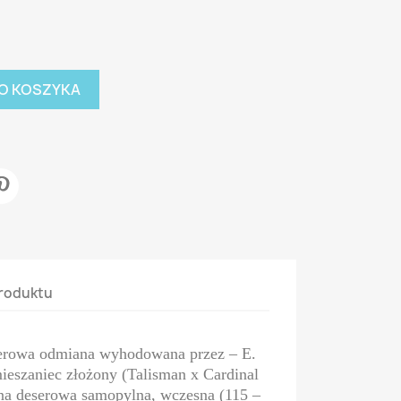
O KOSZYKA
roduktu
serowa odmiana wyhodowana przez – E.
mieszaniec złożony (Talisman x Cardinal
ana deserowa samopylna, wczesna (115 –