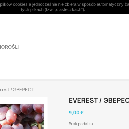
 plików cookies a jednocześnie nie zbiera w sposób automatyczny ża



Polski
Waluta:
EUR €
Zal
tych plikach (tzw. „ciasteczkach”).
NOROŚLI
rest / ЭВЕРЕСТ
EVEREST / ЭВЕРЕ
9,00 €
Brak podatku