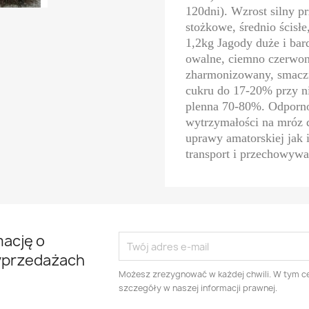
120dni). Wzrost silny p
stożkowe, średnio ścisł
1,2kg Jagody duże i bar
owalne, ciemno czerwone
zharmonizowany, smacz
cukru do 17-20% przy n
plenna 70-80%. Odporno
wytrzymałości na mróz 
uprawy amatorskiej jak
transport i przechowywa
mację o
yprzedażach
Możesz zrezygnować w każdej chwili. W tym ce
szczegóły w naszej informacji prawnej.