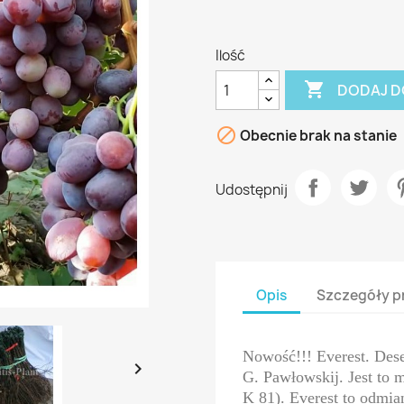
Ilość

DODAJ D

Obecnie brak na stanie
Udostępnij
Opis
Szczegóły p
Nowość!!! Everest. De

G. Pawłowskij. Jest to 
K 81). Everest to odmi