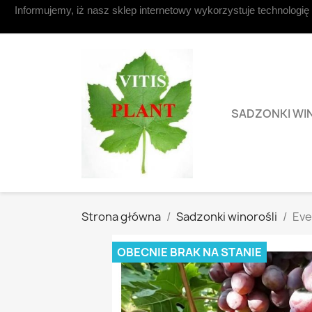
Informujemy, iż nasz sklep internetowy wykorzystuje technologię
Kontakt z nami
SADZONKI WI
Strona główna
Sadzonki winorośli
Eve
OBECNIE BRAK NA STANIE