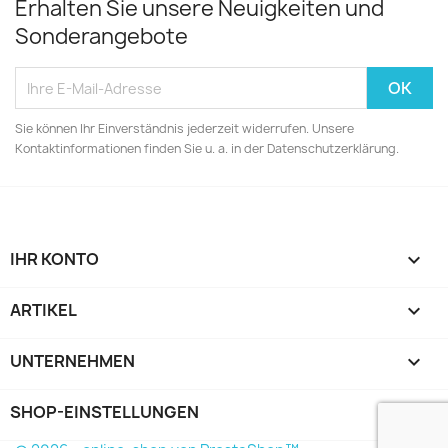
Erhalten Sie unsere Neuigkeiten und
Sonderangebote
Sie können Ihr Einverständnis jederzeit widerrufen. Unsere
Kontaktinformationen finden Sie u. a. in der Datenschutzerklärung.
IHR KONTO

ARTIKEL

UNTERNEHMEN

SHOP-EINSTELLUNGEN
keyboard_arrow_down