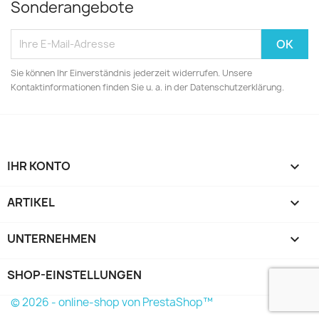
Sonderangebote
Sie können Ihr Einverständnis jederzeit widerrufen. Unsere
Kontaktinformationen finden Sie u. a. in der Datenschutzerklärung.
IHR KONTO

ARTIKEL

UNTERNEHMEN

SHOP-EINSTELLUNGEN
keyboard_arrow_down
© 2026 - online-shop von PrestaShop™