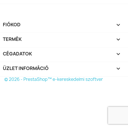
FIÓKOD

TERMÉK

CÉGADATOK

ÜZLET INFORMÁCIÓ
keyboard_arrow_down
© 2026 - PrestaShop™ e-kereskedelmi szoftver