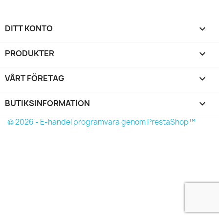
DITT KONTO

PRODUKTER

VÅRT FÖRETAG

BUTIKSINFORMATION
keyboard_arrow_down
© 2026 - E-handel programvara genom PrestaShop™