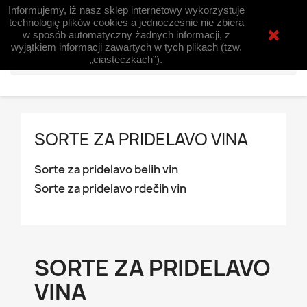
Informujemy, iż nasz sklep internetowy wykorzystuje
shopping_cart


(0)
technologię plików cookies a jednocześnie nie zbiera
w sposób automatyczny żadnych informacji, z
wyjątkiem informacji zawartych w tych plikach (tzw.
search
„ciasteczkach”).
SORTE ZA PRIDELAVO VINA
Sorte za pridelavo belih vin
Sorte za pridelavo rdečih vin
SORTE ZA PRIDELAVO
VINA