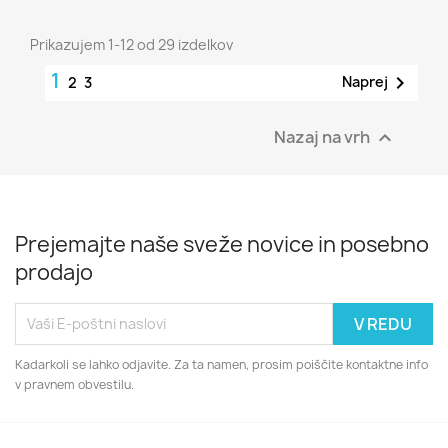
Prikazujem 1-12 od 29 izdelkov
1

Naprej
2
3
Nazaj na vrh

Prejemajte naše sveže novice in posebno
prodajo
Kadarkoli se lahko odjavite. Za ta namen, prosim poiščite kontaktne info
v pravnem obvestilu.