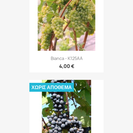
Bianca - K125AA
4,00 €
ΧΩΡΊΣ ΑΠΌΘΕΜΑ