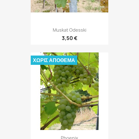
Muskat Odesski
3,50 €
ΧΩΡΊΣ ΑΠΌΘΕΜΑ
Phoenix