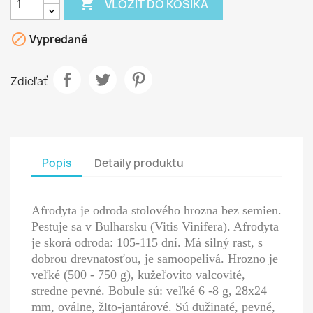

VLOŽIŤ DO KOŠÍKA

Vypredané
Zdieľať
Popis
Detaily produktu
Afrodyta je odroda stolového hrozna bez semien.
Pestuje sa v Bulharsku (Vitis Vinifera). Afrodyta
je skorá odroda: 105-115 dní. Má silný rast, s
dobrou drevnatosťou, je samoopelivá. Hrozno je
veľké (500 - 750 g), kužeľovito valcovité,
stredne pevné. Bobule sú: veľké 6 -8 g, 28x24
mm, oválne, žlto-jantárové. Sú dužinaté, pevné,