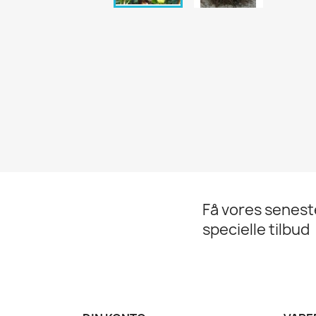
Få vores senes
specielle tilbud