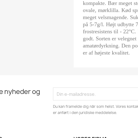
kompakte. Bær meget sto
ovale, mørklilla. Kød s
meget velsmagende. Suk
på 5-7g/l. Højt udbytte
frostresistens til - 22°C
godt. Sorten er velegnet
amatørdyrkning. Den pod
er af højeste kvalitet.
te nyheder og
Du kan framelde dig når som helst. Vores kontak
er anført i den juridiske meddelelse.