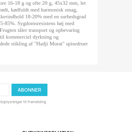
re 16-18 g og ofte 20 g, 45x32 mm, let
prødt, kødfuldt med harmonisk smag,
kerindhold 18-20% med en surhedsgrad
 75-85%. Sygdomsresistens høj med
. Frugten tåler transport og opbevaring
 til kommerciel dyrkning og
ede stikling af "Hadji Murat" spisedruer
toplysninger til framelding