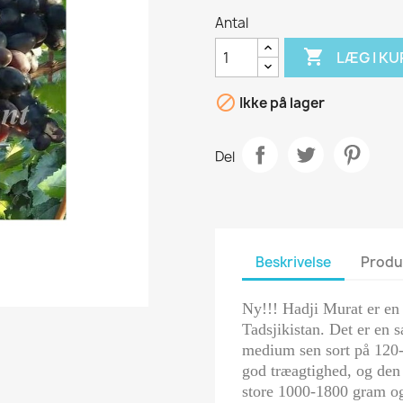
Antal

LÆG I KU

Ikke på lager
Del
Beskrivelse
Produ
Ny!!! Hadji Murat er en d
Tadsjikistan. Det er en
medium sen sort på 120
god træagtighed, og den 
store 1000-1800 gram og