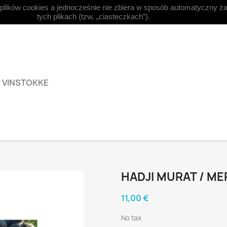
 plików cookies a jednocześnie nie zbiera w sposób automatyczny ża



Dansk
Valuta:
EUR €
Log
tych plikach (tzw. „ciasteczkach”).
F VINSTOKKE
HADJI MURAT / ME
11,00 €
No tax