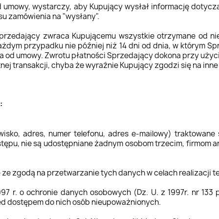
od umowy, wystarczy, aby Kupujący wysłał informację dotyc
su zamówienia na "wysłany".
rzedający zwraca Kupującemu wszystkie otrzymane od nie
ażdym przypadku nie później niż 14 dni od dnia, w którym S
 od umowy. Zwrotu płatności Sprzedający dokona przy użyci
ej transakcji, chyba że wyraźnie Kupujący zgodzi się na inne
:
wisko, adres, numer telefonu, adres e-mailowy) traktowane
ostępu, nie są udostępniane żadnym osobom trzecim, firmom a
 ze zgodą na przetwarzanie tych danych w celach realizacji 
997 r. o ochronie danych osobowych (Dz. U. z 1997r. nr 13
zed dostępem do nich osób nieupoważnionych.