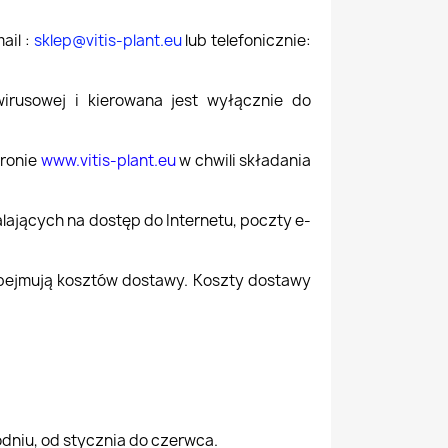
ail :
sklep@vitis-plant.eu
lub telefonicznie:
irusowej i kierowana jest wyłącznie do
tronie
www.vitis-plant.eu
w chwili składania
ających na dostęp do Internetu, poczty e-
obejmują kosztów dostawy. Koszty dostawy
dniu, od stycznia do czerwca.