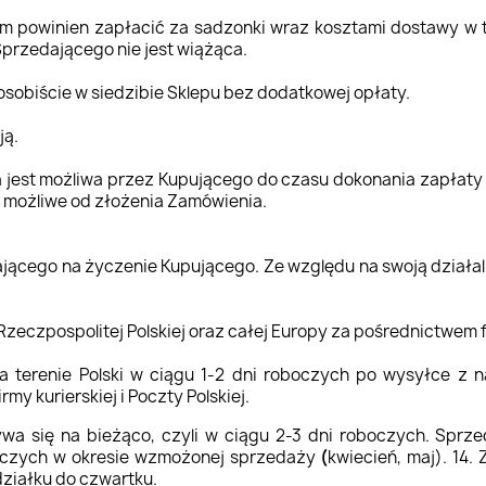
m powinien zapłacić za sadzonki wraz kosztami dostawy w t
Sprzedającego nie jest wiążąca.
sobiście w siedzibie Sklepu bez dodatkowej opłaty.
ją.
 jest możliwa przez Kupującego do czasu dokonania zapłaty
st możliwe od złożenia Zamówienia.
jącego na życzenie Kupującego. Ze względu na swoją działalno
Rzeczpospolitej Polskiej oraz całej Europy za pośrednictwem fir
na terenie Polski w ciągu 1-2 dni roboczych po wysyłce z 
rmy kurierskiej i Poczty Polskiej.
ywa się na bieżąco, czyli w ciągu 2-3 dni roboczych. Sprz
oboczych w okresie wzmożonej sprzedaży
(
kwiecień, maj). 14.
ziałku do czwartku.