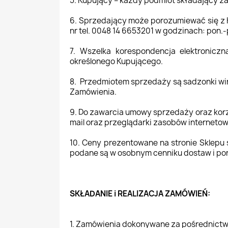
5. Kupujący – każdy podmiot składający z
6. Sprzedający może porozumiewać się z 
nr tel. 0048 14 6653201 w godzinach: pon.-
7. Wszelka korespondencja elektronicz
określonego Kupującego.
8. Przedmiotem sprzedaży są sadzonki win
Zamówienia.
9. Do zawarcia umowy sprzedaży oraz korz
mail oraz przeglądarki zasobów internetow
10. Ceny prezentowane na stronie Sklepu
podane są w osobnym cenniku dostaw i po
SKŁADANIE i REALIZACJA ZAMÓWIEŃ:
1. Zamówienia dokonywane za pośrednictwe