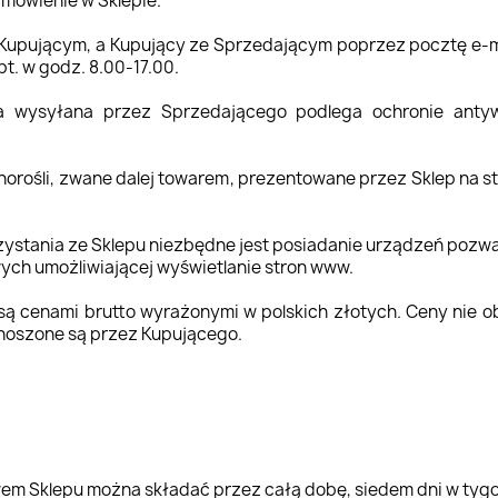
amówienie w Sklepie.
Kupującym, a Kupujący ze Sprzedającym poprzez pocztę e-m
pt. w godz. 8.00-17.00.
na wysyłana przez Sprzedającego podlega ochronie antyw
orośli, zwane dalej towarem, prezentowane przez Sklep na s
ystania ze Sklepu niezbędne jest posiadanie urządzeń pozwal
ych umożliwiającej wyświetlanie stron www.
 są cenami brutto wyrażonymi w polskich złotych. Ceny nie 
noszone są przez Kupującego.
m Sklepu można składać przez całą dobę, siedem dni w tygo