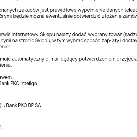
konanych zakupów jest prawidłowe wypełnienie danych telea
tórymi będzie można ewentualnie potwierdzić złożenie zamówie
erwis internetowy Sklepu należy dodać wybrany towar (sadz
anymi na stronie Sklepu, w tym wybrać sposób zapłaty i dosta
nie”.
zymuje automatyczny e-mail będący potwierdzeniem przyjęci
ienia.
lewem.
the PLN zł) : Bank PKO Inteligo
n the euro €) : Bank PKO BP SA
5