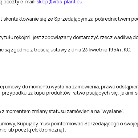
ą poczty e-mail:
sklep@vitis-plant.eu
est skontaktowanie się ze Sprzedającym za pośrednictwem pocz
 tytułu rękojmi, jest zobowiązany dostarczyć rzecz wadliwą 
 są zgodnie z treścią ustawy z dnia 23 kwietnia 1964 r. KC.
szej umowy do momentu wysłania zamówienia, prawo odstąpien
 w przypadku zakupu produktów łatwo psujących się, jakimi
a z momentem zmiany statusu zamówienia na "wysłane".
d umowy, Kupujący musi poinformować Sprzedającego o swojej
ie lub pocztą elektroniczną).