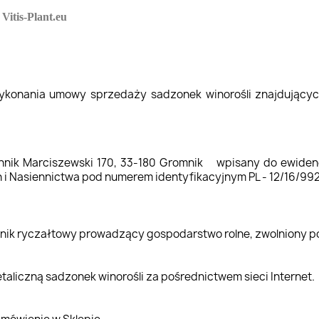
m
Vitis-Plant
.eu
wykonania umowy sprzedaży sadzonek winorośli znajdującyc
iennik Marciszewski 170, 33-180 Gromnik wpisany do ewiden
oślin i Nasiennictwa pod numerem identyfikacyjnym P
rolnik ryczałtowy prowadzący gospodarstwo rolne, zwolniony p
taliczną sadzonek winorośli za pośrednictwem sieci Internet.