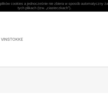
 plików cookies a jednocześnie nie zbiera w sposób automatyczny ża



Dansk
Valuta:
EUR €
Log
tych plikach (tzw. „ciasteczkach”).
F VINSTOKKE