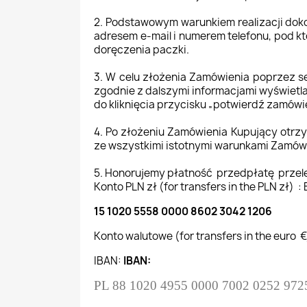
2. Podstawowym warunkiem realizacji do
adresem e-mail i numerem telefonu, pod k
doręczenia paczki.
3. W celu złożenia Zamówienia poprzez s
zgodnie z dalszymi informacjami wyświetl
do kliknięcia przycisku „potwierdź zamówie
4. Po złożeniu Zamówienia Kupujący otr
ze wszystkimi istotnymi warunkami Zamów
5. Honorujemy płatność przedpłatę prze
Konto PLN zł (for transfers in 
15 1020 5558 0000 8602 3042 1206
Konto walutowe (for transfers i
IBAN:
IBAN:
PL 88 1020 4955 0000 7002 0252 972