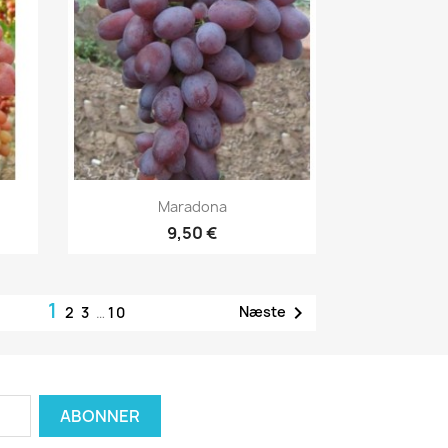
Vis her

Maradona
9,50 €
1

Næste
2
3
…
10