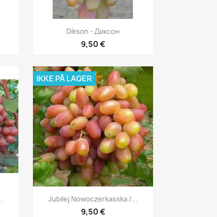
Vis her

Dikson - Диксон
9,50 €
IKKE PÅ LAGER
Vis her

.
Jubilej Nowoczerkasska /...
9,50 €