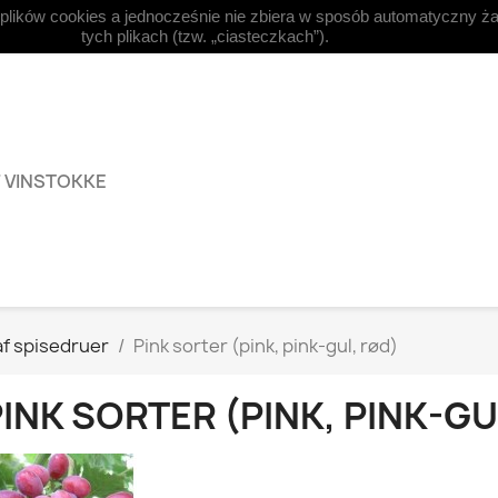
 plików cookies a jednocześnie nie zbiera w sposób automatyczny ża



Dansk
Valuta:
EUR €
Log
tych plikach (tzw. „ciasteczkach”).
F VINSTOKKE
af spisedruer
Pink sorter (pink, pink-gul, rød)
INK SORTER (PINK, PINK-GU