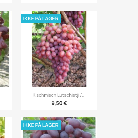
IKKE PÅ LAGER
Vis her

Kischmisch Lutschistji /...
9,50 €
IKKE PÅ LAGER