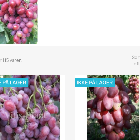
Sor
 115 varer.
eft
E PÅ LAGER
IKKE PÅ LAGER