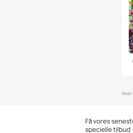
Viser
Få vores senes
specielle tilbud