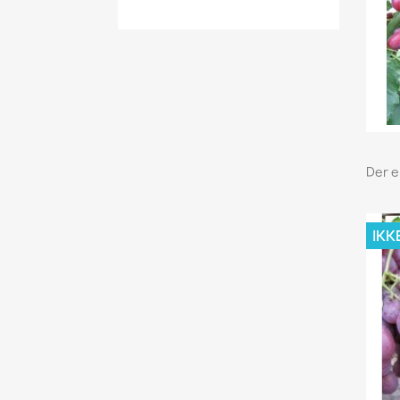
Der er
IKK