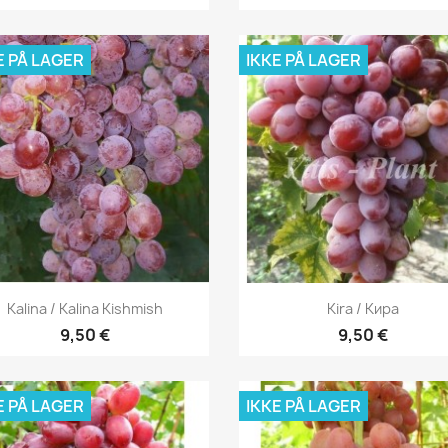
E PÅ LAGER
IKKE PÅ LAGER
Vis her
Vis her


Kalina / Kalina Kishmish
Kira / Кира
9,50 €
9,50 €
E PÅ LAGER
IKKE PÅ LAGER