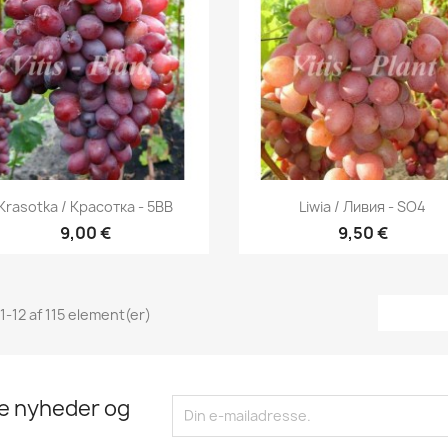
Vis her
Vis her


Krasotka / Красотка - 5BB
Liwia / Ливия - SO4
9,00 €
9,50 €
 1-12 af 115 element(er)
te nyheder og