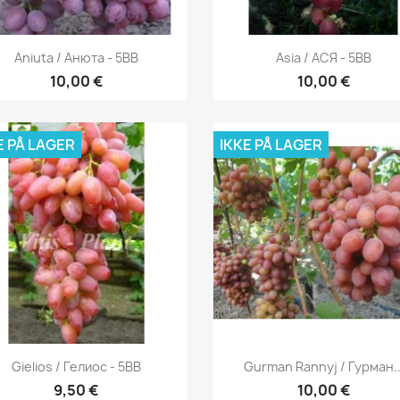
Vis her
Vis her


Aniuta / Анюта - 5BB
Asia / АСЯ - 5BB
10,00 €
10,00 €
E PÅ LAGER
IKKE PÅ LAGER
Vis her
Vis her


Gielios / Гелиос - 5BB
Gurman Rannyj / Гурман..
9,50 €
10,00 €