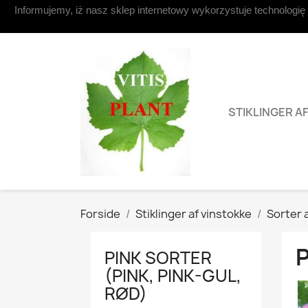
Informujemy, iż nasz sklep internetowy wykorzystuje technologię
Kontakt os
STIKLINGER A
Forside
Stiklinger af vinstokke
Sorter 
P
PINK SORTER
(PINK, PINK-GUL,
RØD)