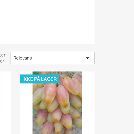
ter

Relevans
er:
IKKE PÅ LAGER