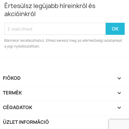
Értesülsz legújabb híreinkről és
akcióinkról
Bármikor leiratkozhatsz. Ehhez keresd meg az elérhetőségi adatainkat
a jogi nyilatkozatban.
FIÓKOD

TERMÉK

CÉGADATOK

ÜZLET INFORMÁCIÓ
keyboard_arrow_down