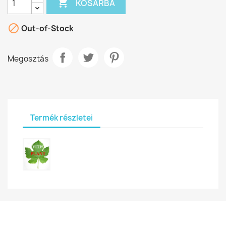

KOSÁRBA

Out-of-Stock
Megosztás
Termék részletei