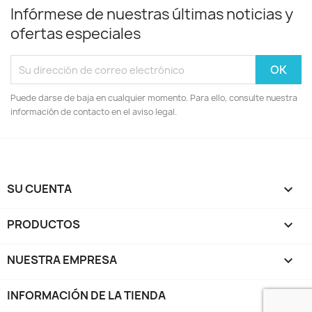
Infórmese de nuestras últimas noticias y
ofertas especiales
Puede darse de baja en cualquier momento. Para ello, consulte nuestra
información de contacto en el aviso legal.
SU CUENTA

PRODUCTOS

NUESTRA EMPRESA

INFORMACIÓN DE LA TIENDA
keyboard_arrow_down