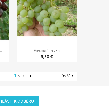
Rychlý náhled

..
Piesnia / Песня
9,50 €
1

Další
2
3
…
9