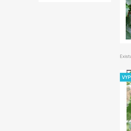
Exist
VY