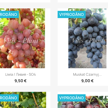
PRODÁNO
VYPRODÁNO
Rychlý náhled
Rychlý náhled


Liwia / Ливия - SO4
Muskat Czarnyj...
9,50 €
9,00 €
PRODÁNO
VYPRODÁNO