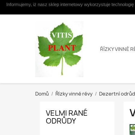
Informujemy, iż nasz sklep internetowy wykorzystuje technologię
Napište nám
ŘÍZKY VINNÉ R
Domů
Řízky vinné révy
Dezertní odrůd
VELMI RANÉ
ODRŮDY