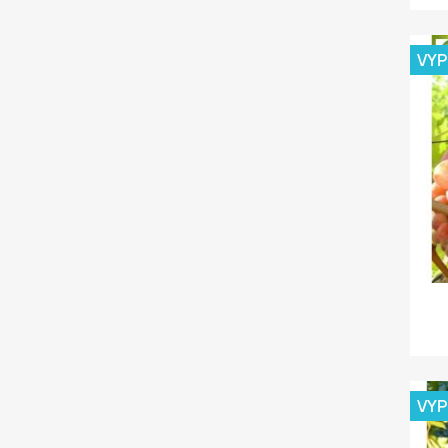
VY
VY