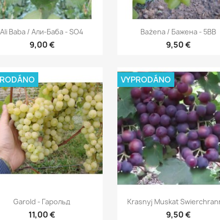
Rychlý náhled
Rychlý náhled


Ali Baba / Али-Баба - SO4
Bażena / Бажена - 5BB
9,00 €
9,50 €
PRODÁNO
VYPRODÁNO
Rychlý náhled
Rychlý náhled


Garold - Гарольд
Krasnyj Muskat Swierchran
11,00 €
9,50 €