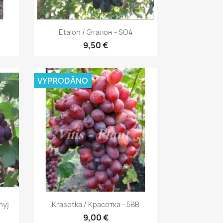
Rychlý náhled

Etalon / Эталон - SO4
9,50 €
VYPRODÁNO
Rychlý náhled

nyj
Krasotka / Красотка - 5BB
9,00 €