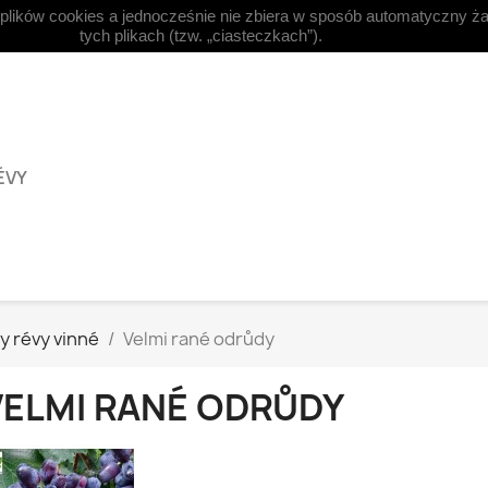
 plików cookies a jednocześnie nie zbiera w sposób automatyczny ża



Čeština
Měna:
EUR €
Při
tych plikach (tzw. „ciasteczkach”).
ÉVY
y révy vinné
Velmi rané odrůdy
VELMI RANÉ ODRŮDY