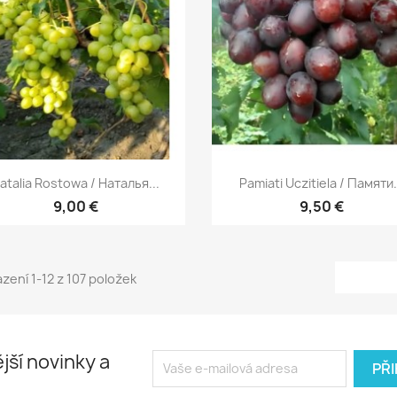
Rychlý náhled
Rychlý náhled


atalia Rostowa / Наталья...
Pamiati Uczitiela / Памяти.
9,00 €
9,50 €
zení 1-12 z 107 položek
jší novinky a