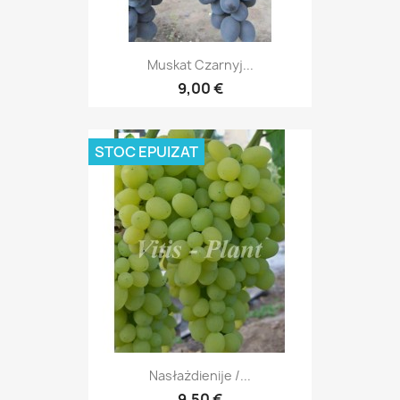
Muskat Czarnyj...
9,00 €
STOC EPUIZAT
Nasłażdienije /...
9,50 €