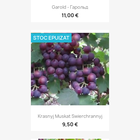
Garold - Гарольд
11,00 €
STOC EPUIZAT
Krasnyj Muskat Swierchrannyj
9,50 €