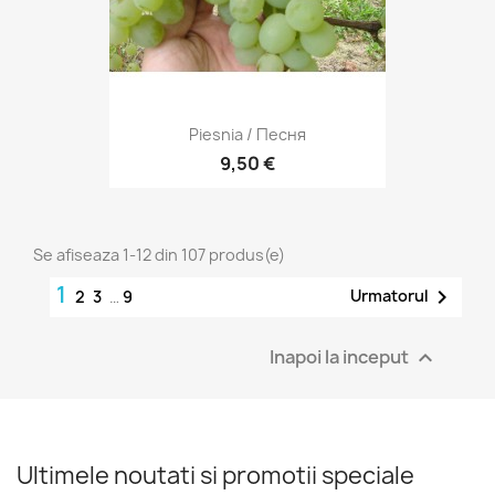
Piesnia / Песня
9,50 €
Se afiseaza 1-12 din 107 produs(e)
1

Urmatorul
2
3
…
9
Inapoi la inceput

Ultimele noutati si promotii speciale