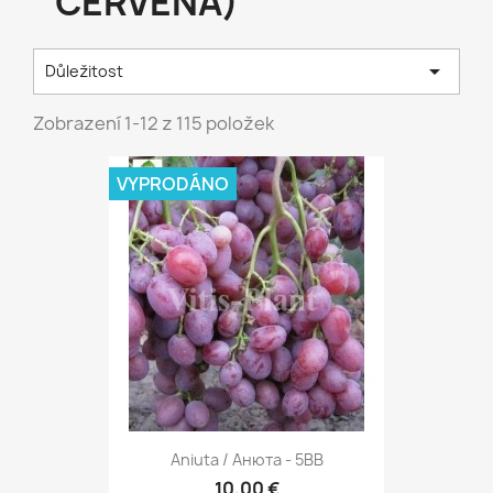
ČERVENÁ)

Důležitost
Zobrazení 1-12 z 115 položek
VYPRODÁNO
Aniuta / Анюта - 5BB
10,00 €