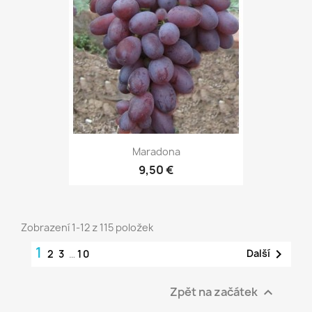
Maradona
9,50 €
Zobrazení 1-12 z 115 položek
1

Další
2
3
…
10
Zpět na začátek
