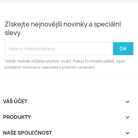
Získejte nejnovější novinky a speciální
slevy
Odběr novinek můžete kdykoliv zrušit. Pokud to chcete udělat, naše
kontaktní informace naleznete v právním oznámení.
VÁŠ ÚČET

PRODUKTY

NAŠE SPOLEČNOST
