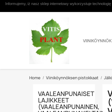
Informujemy, iż nasz sklep internetowy wykorzystuje technologię
Contact us
VIINIKÖYNNÖ
Home
Viiniköynnöksen pistokkaat
Jälk
VAALEANPUNAISET
LAJIKKEET
(VAALEANPUNAINEN,