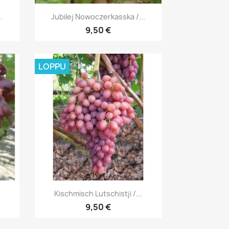
Pikakatselu

.
Jubilej Nowoczerkasska /...
9,50 €
LOPPU
Pikakatselu

Kischmisch Lutschistji /...
9,50 €