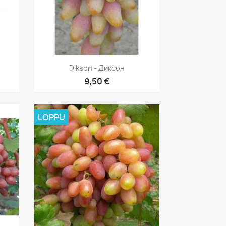
Pikakatselu

Dikson - Диксон
9,50 €
LOPPU