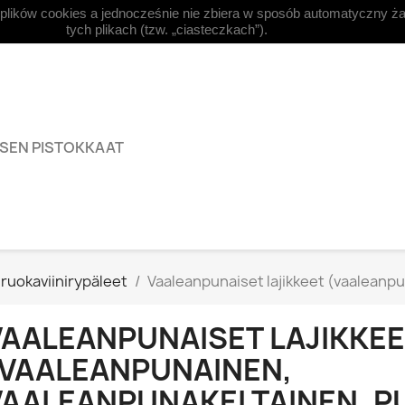
 plików cookies a jednocześnie nie zbiera w sposób automatyczny ża



Suomi
Currency:
EUR €
Kir
tych plikach (tzw. „ciasteczkach”).
KSEN PISTOKKAAT
iruokaviinirypäleet
Vaaleanpunaiset lajikkeet (vaaleanp
VAALEANPUNAISET LAJIKKEE
(VAALEANPUNAINEN,
VAALEANPUNAKELTAINEN, P