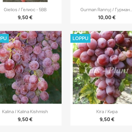
Pikakatselu
Pikakatselu


Gielios / Гелиос - 5BB
Gurman Rannyj / Гурман..
9,50 €
10,00 €
PPU
LOPPU
Pikakatselu
Pikakatselu


Kalina / Kalina Kishmish
Kira / Кира
9,50 €
9,50 €