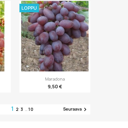
LOPPU
Pikakatselu

Maradona
9,50 €
1

Seuraava
2
3
…
10