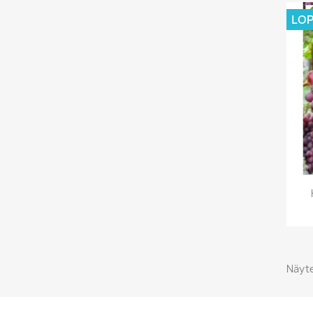
LO
Näyte