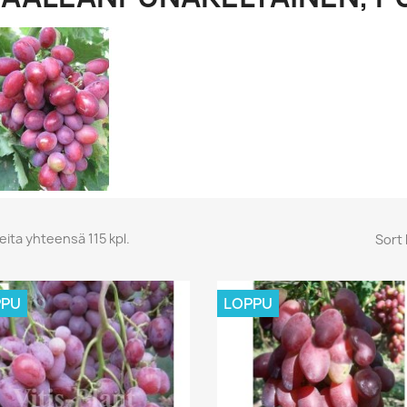
,
eita yhteensä 115 kpl.
Sort 
PPU
LOPPU