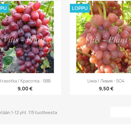
PPU
LOPPU
Pikakatselu
Pikakatselu


Krasotka / Красотка - 5BB
Liwia / Ливия - SO4
9,00 €
9,50 €
tään 1-12 yht. 115 tuotteesta