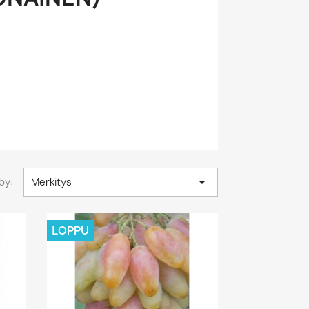

by:
Merkitys
LOPPU