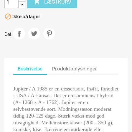

LÆG I KURV

Ikke på lager
Del
Beskrivelse
Produktoplysninger
Jupiter / A 1985 er en dessertsort, frøfri, forædlet
i USA / Arkansas. Det er en sammensat hybrid
(A- 1268 x A - 1762). Jupiter er en
selvbestøvende sort. Modningssæson moderat
tidlig 120-125 dage. Stærk vækst med god
træagtighed. Mellemstore klaser (200 - 350 g),
koniske, løse. Bærrene er mørkerøde eller