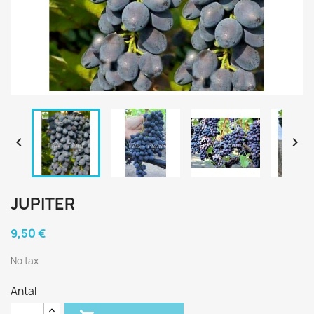


JUPITER
9,50 €
No tax
Antal