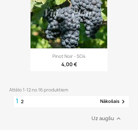
Pinot Noir - SO4
4,00 €
Attēlo 1-12 no 16 produktiem
1

Nākošais
2
Uz augšu
