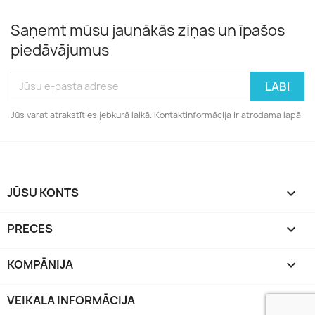
Saņemt mūsu jaunākās ziņas un īpašos
piedāvājumus
Jūs varat atrakstīties jebkurā laikā. Kontaktinformācija ir atrodama lapā.
JŪSU KONTS

PRECES

KOMPĀNIJA

VEIKALA INFORMĀCIJA
keyboard_arrow_down