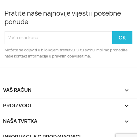
Pratite naše najnovije vijesti i posebne
ponude
Možete se odjaviti u bilo kojem trenutku. U tu svrhu, molimo pronađite
naše kontakt informacije u pravnim obavijestima.
VAŠ RAČUN

PROIZVODI

NAŠA TVRTKA

INFORMACIJE O PRODAVAONICI
keyboard_arrow_down