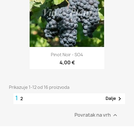
Pinot Noir - SO4
4,00 €
Prikazuje 1-12 od 16 proizvoda
1

Dalje
2
Povratak na vrh
