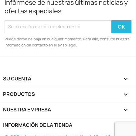
Infórmese de nuestras últimas noticias y
ofertas especiales
Puede darse de baja en cualquier momento. Para ello, consulte nuestra
información de contacto en el aviso legal.
SU CUENTA

PRODUCTOS

NUESTRA EMPRESA

INFORMACIÓN DE LA TIENDA
keyboard_arrow_down