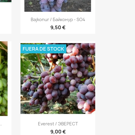
Vista rápida

Bajkonur / Байконур - SO4
9,50 €
FUERA DE STOCK
Vista rápida

.
Everest / ЭВЕРЕСТ
9,00 €