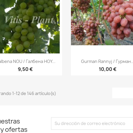
Vista rápida
Vista rápida


lbena NOU / Галбена HOY...
Gurman Rannyj / Гурман..
9,50 €
10,00 €
ando 1-12 de 146 artículo(s)
uestras
 y ofertas