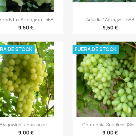
Vista rápida
Vista rápida


Afrodyta / Афродита - 5BB
Arkadia / Аркадия - 5BB
9,50 €
9,50 €
RA DE STOCK
FUERA DE STOCK
Vista rápida
Vista rápida


Błagowiest / Благовест...
Centennial Seedless (sin..
9,00 €
9,00 €