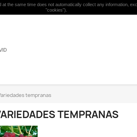
at the same time does not automatically collect any information, excep



Español
Moneda:
EUR €
"cookies").
VID
Variedades tempranas
VARIEDADES TEMPRANAS