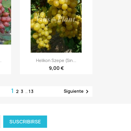
Vista rápida

.
Helikon Szepe (sin...
9,00 €
1

Siguiente
2
3
…
13