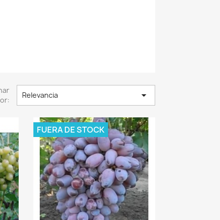
nar

Relevancia
or:
FUERA DE STOCK