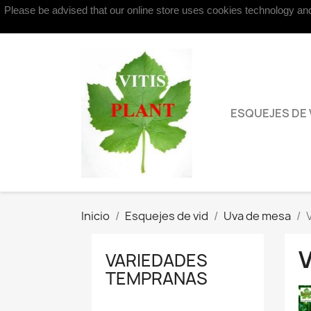
Please be advised that our online store uses cookies technology and 
Contacte con nosotros
ESQUEJES DE 
Inicio
Esquejes de vid
Uva de mesa
VARIEDADES
TEMPRANAS