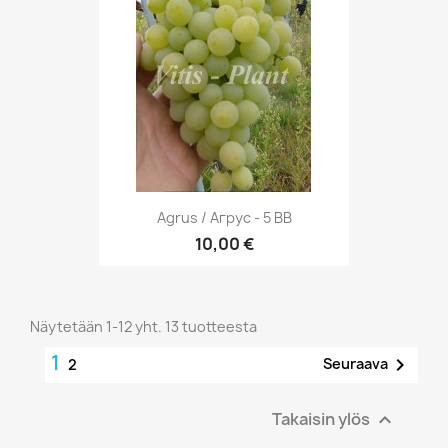
Agrus / Агрус - 5 BB
10,00 €
Näytetään 1-12 yht. 13 tuotteesta
1

Seuraava
2
Takaisin ylös
