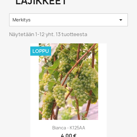
LAJIKKEET

Merkitys
Näytetään 1-12 yht. 13 tuotteesta
LOPPU
Bianca - K125AA
4,00 €