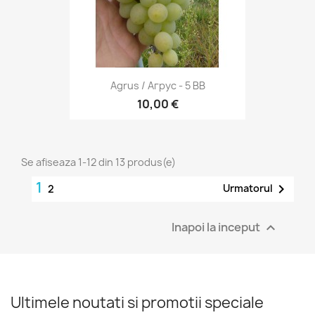
Agrus / Агрус - 5 BB
10,00 €
Se afiseaza 1-12 din 13 produs(e)
1

Urmatorul
2
Inapoi la inceput

Ultimele noutati si promotii speciale