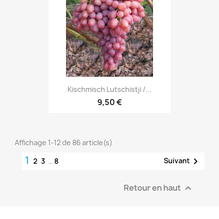
Kischmisch Lutschistji /...
9,50 €
Affichage 1-12 de 86 article(s)
1

Suivant
2
3
…
8
Retour en haut
