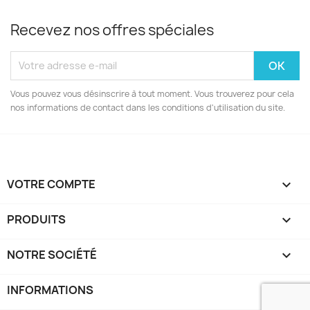
Recevez nos offres spéciales
Vous pouvez vous désinscrire à tout moment. Vous trouverez pour cela
nos informations de contact dans les conditions d'utilisation du site.
VOTRE COMPTE

PRODUITS

NOTRE SOCIÉTÉ

INFORMATIONS
keyboard_arrow_down