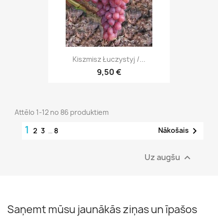
Kiszmisz Łuczystyj /...
9,50 €
Attēlo 1-12 no 86 produktiem
1

Nākošais
2
3
…
8
Uz augšu

Saņemt mūsu jaunākās ziņas un īpašos