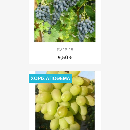
BV 16-18
9,50 €
ΧΩΡΊΣ ΑΠΌΘΕΜΑ