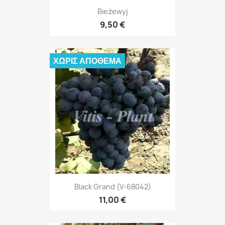
Bieżewyj
9,50 €
ΧΩΡΊΣ ΑΠΌΘΕΜΑ
Black Grand (V-68042)
11,00 €