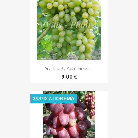
Arabski 3 / Арабский -...
9,00 €
ΧΩΡΊΣ ΑΠΌΘΕΜΑ