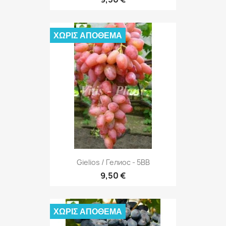
ΧΩΡΊΣ ΑΠΌΘΕΜΑ
Gielios / Гелиос - 5BB
9,50 €
ΧΩΡΊΣ ΑΠΌΘΕΜΑ