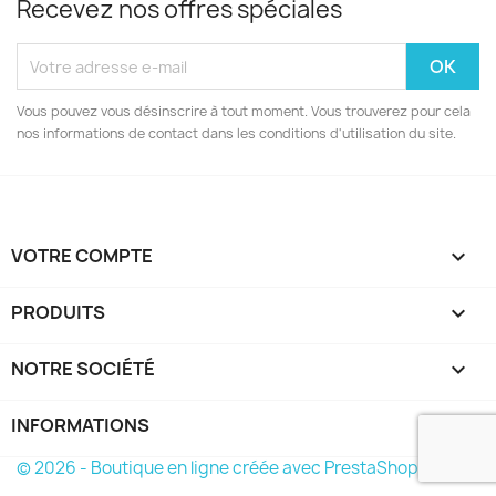
Recevez nos offres spéciales
Vous pouvez vous désinscrire à tout moment. Vous trouverez pour cela
nos informations de contact dans les conditions d'utilisation du site.
VOTRE COMPTE

PRODUITS

NOTRE SOCIÉTÉ

INFORMATIONS
keyboard_arrow_down
© 2026 - Boutique en ligne créée avec PrestaShop™