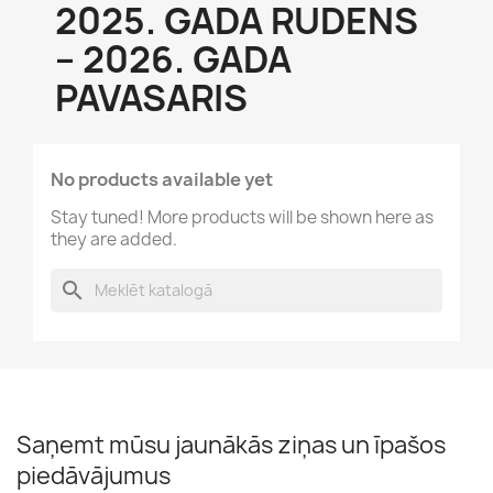
2025. GADA RUDENS
– 2026. GADA
PAVASARIS
No products available yet
Stay tuned! More products will be shown here as
they are added.
search
Saņemt mūsu jaunākās ziņas un īpašos
piedāvājumus