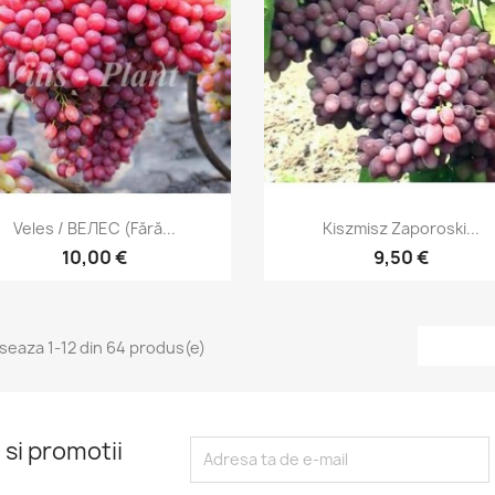
Vizualizare rapida
Vizualizare rapida


Veles / ВЕЛЕС (fără...
Kiszmisz Zaporoski...
10,00 €
9,50 €
iseaza 1-12 din 64 produs(e)
 si promotii