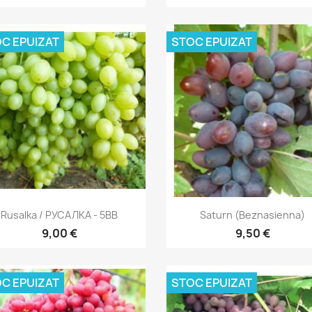
C EPUIZAT
STOC EPUIZAT
Vizualizare rapida
Vizualizare rapida


Rusalka / РУСАЛКА - 5BB
Saturn (beznasienna)
9,00 €
9,50 €
C EPUIZAT
STOC EPUIZAT