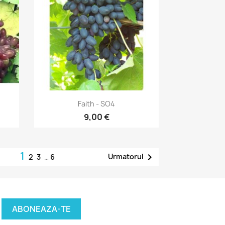
Vizualizare rapida

Faith - SO4
9,00 €
1

Urmatorul
2
3
…
6