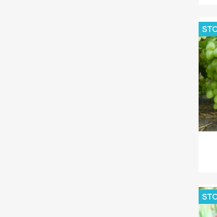
STO
STO