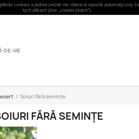
 plików cookies a jednocześnie nie zbiera w sposób automatyczny ża



Română
Moneda:
EUR €
tych plikach (tzw. „ciasteczkach”).
Ă-DE-VIE
desert
Soiuri fără semințe
OIURI FĂRĂ SEMINȚE