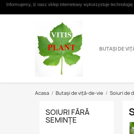
Informujemy, iż nasz sklep internetowy wykorzystuje technologię
Contacteaza-ne
BUTAȘI DE VIȚ
Acasa
Butași de viță-de-vie
Soiuri de 
S
SOIURI FĂRĂ
SEMINȚE