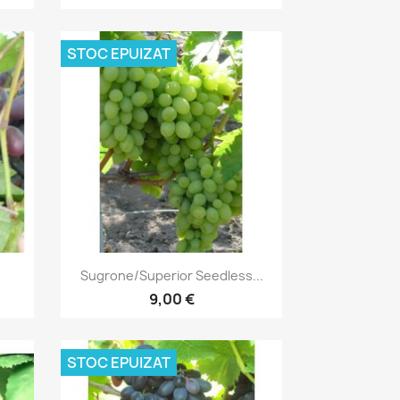
STOC EPUIZAT
Vizualizare rapida

Sugrone/Superior Seedless...
9,00 €
STOC EPUIZAT