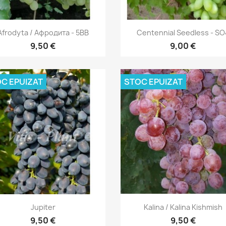
Vizualizare rapida
Vizualizare rapida


Afrodyta / Афродита - 5BB
Centennial Seedless - SO
9,50 €
9,00 €
C EPUIZAT
STOC EPUIZAT
Vizualizare rapida
Vizualizare rapida


Jupiter
Kalina / Kalina Kishmish
9,50 €
9,50 €