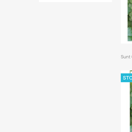
Sunt 
STO