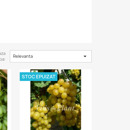
aza

Relevanta
pa:
STOC EPUIZAT