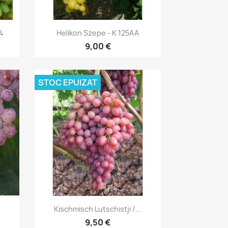
Vizualizare rapida

4
Helikon Szepe - K 125AA
9,00 €
STOC EPUIZAT
Vizualizare rapida

Kischmisch Lutschistji /...
9,50 €