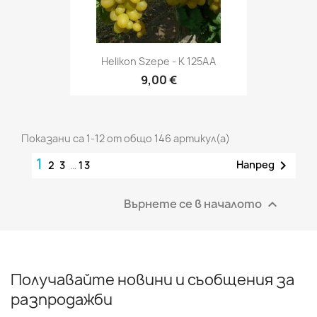
Helikon Szepe - K 125AA
9,00 €
Показани са 1-12 от общо 146 артикул(а)
1

Напред
2
3
…
13
Върнете се в началото

Получавайте новини и съобщения за
разпродажби