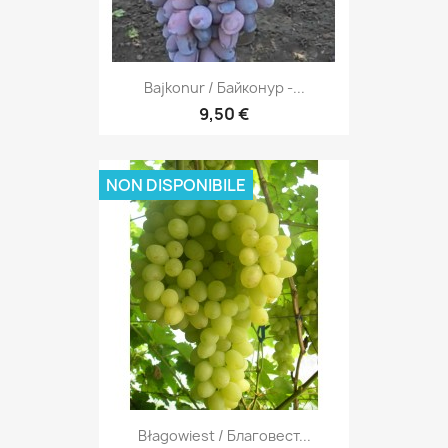
Bajkonur / Байконур -...
9,50 €
NON DISPONIBILE
Błagowiest / Благовест...