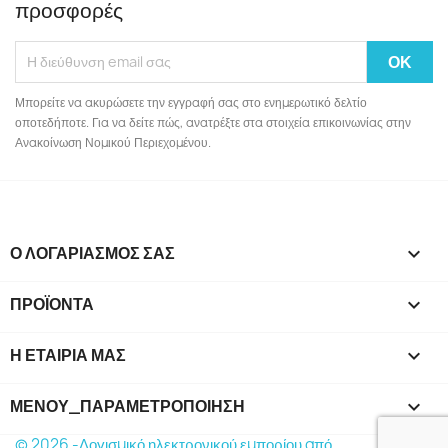
προσφορές
Μπορείτε να ακυρώσετε την εγγραφή σας στο ενημερωτικό δελτίο
οποτεδήποτε. Για να δείτε πώς, ανατρέξτε στα στοιχεία επικοινωνίας στην
Ανακοίνωση Νομικού Περιεχομένου.
Ο ΛΟΓΑΡΙΑΣΜΌΣ ΣΑΣ

ΠΡΟΪΌΝΤΑ

Η ΕΤΑΙΡΊΑ ΜΑΣ

ΜΕΝΟΎ_ΠΑΡΑΜΕΤΡΟΠΟΊΗΣΗ
keyboard_arrow_down
© 2026 -Λογισμικό ηλεκτρονικού εμπορίου από