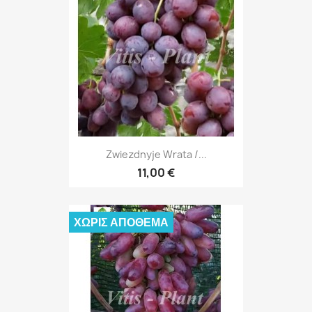
Zwiezdnyje Wrata /...
11,00 €
ΧΩΡΊΣ ΑΠΌΘΕΜΑ