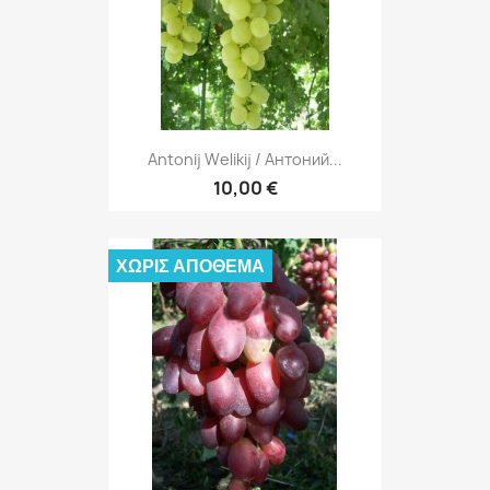
Antonij Welikij / Антоний...
10,00 €
ΧΩΡΊΣ ΑΠΌΘΕΜΑ