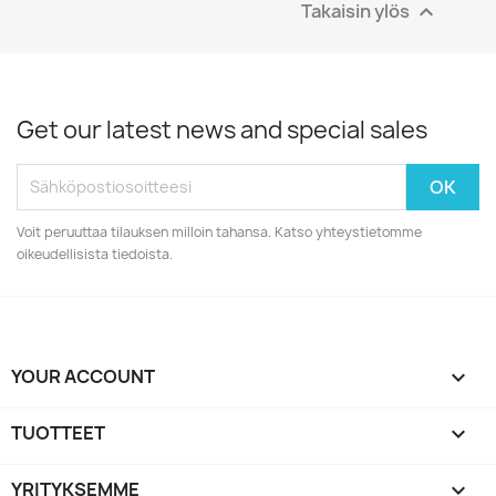
Takaisin ylös

Get our latest news and special sales
Voit peruuttaa tilauksen milloin tahansa. Katso yhteystietomme
oikeudellisista tiedoista.
YOUR ACCOUNT

TUOTTEET

YRITYKSEMME
