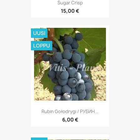
Sugar Crisp
15,00 €
UUSI
LOPPU
Rubin Gołodrygi / РУБИН...
6,00 €