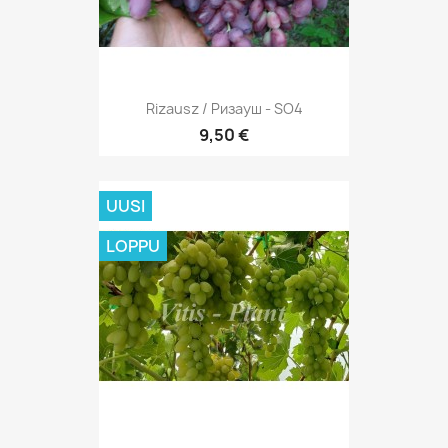
Rizausz / Ризауш - SO4
9,50 €
UUSI
LOPPU