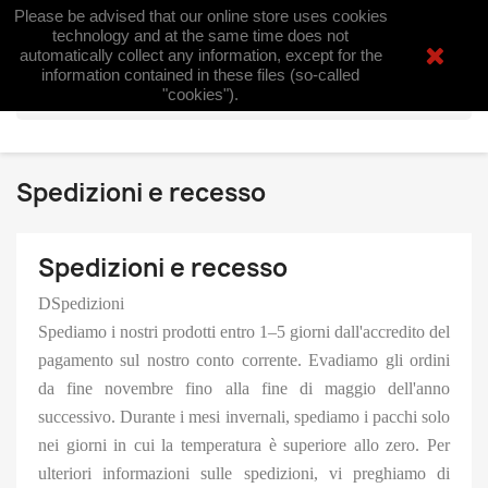
Please be advised that our online store uses cookies
shopping_cart


(0)
technology and at the same time does not
automatically collect any information, except for the
information contained in these files (so-called
search
"cookies").
Spedizioni e recesso
Spedizioni e recesso
DSpedizioni
Spediamo i nostri prodotti entro 1–5 giorni dall'accredito del
pagamento sul nostro conto corrente. Evadiamo gli ordini
da fine novembre fino alla fine di maggio dell'anno
successivo. Durante i mesi invernali, spediamo i pacchi solo
nei giorni in cui la temperatura è superiore allo zero. Per
ulteriori informazioni sulle spedizioni, vi preghiamo di